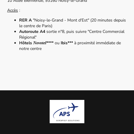
10 Allée Bienvenue, 93160 Noisy-le-Grand
Accès
:
RER A
"Noisy-le-Grand - Mont d'Est" (20 minutes depuis
le centre de Paris)
Autoroute A4
sortie n°8, puis suivre "Centre Commercial
Régional"
Hôtels
****
ou
Ibis***
à proximité immédiate de
Novotel
notre centre